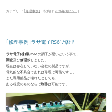
カテゴリー:
｢修理事例｣
| 投稿日:
2026年3月16日
|
｢修理事例｣ラサ電子RS61/修理
ラサ電子(株)製RS61
の調子が悪いという事で、
調査
及び
修理
致しました。
現在は存在していない会社の製品ですが、
電気的な不具合であれば修理は可能ですし、
また専用部品が壊れたとしても、
ある程度のものならば
制作
は可能です。