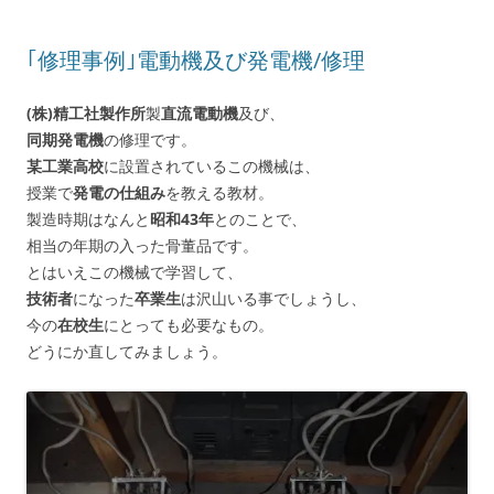
｢修理事例｣電動機及び発電機/修理
(株)精工社製作所
製
直流電動機
及び、
同期発電機
の修理です。
某工業高校
に設置されているこの機械は、
授業で
発電の仕組み
を教える教材。
製造時期はなんと
昭和43年
とのことで、
相当の年期の入った骨董品です。
とはいえこの機械で学習して、
技術者
になった
卒業生
は沢山いる事でしょうし、
今の
在校生
にとっても必要なもの。
どうにか直してみましょう。