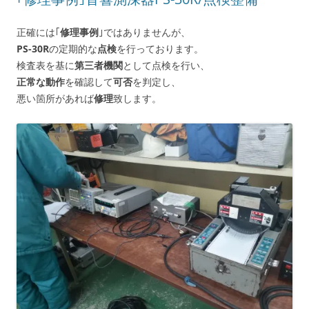
正確には｢
修理事例
｣ではありませんが、
PS-30R
の定期的な
点検
を行っております。
検査表を基に
第三者機関
として点検を行い、
正常な動作
を確認して
可否
を判定し、
悪い箇所があれば
修理
致します。