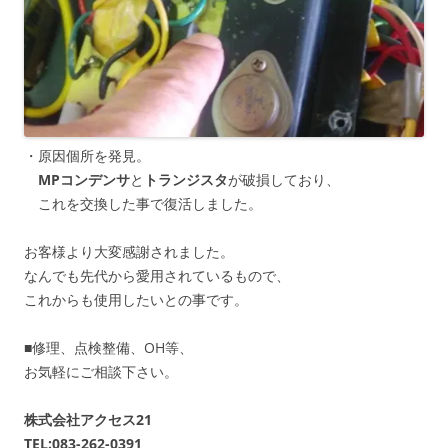
・原因個所を発見。
MPコンデンサ
と
トランジスタ
が破損しており、
これを交換した事で復活しました。
お客様より大変感謝されました。
なんでも先代から愛用されているもので、
これからも使用したいとの事です。
■修理、点検整備、OH等、
お気軽にご相談下さい。
株式会社アクセス21
TEL:083-262-0391