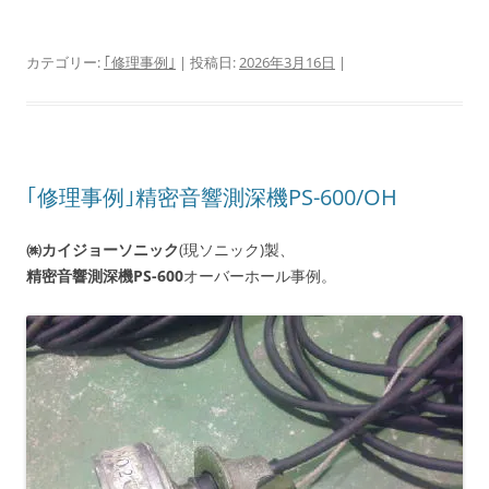
カテゴリー:
｢修理事例｣
| 投稿日:
2026年3月16日
|
｢修理事例｣精密音響測深機PS-600/OH
㈱カイジョーソニック
(現ソニック)製、
精密音響測深機PS-600
オーバーホール事例。