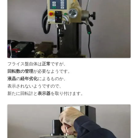
フライス盤自体は
正常
ですが、
回転数の管理
が必要なようです。
液晶
の
経年劣化
によるものか、
表示されないようですので、
新たに回転計と
表示器
を取り付けます。