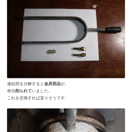
連結部を分解すると
金具部品
が、
相当
削られて
いました。
これを交換すれば直りそうです。