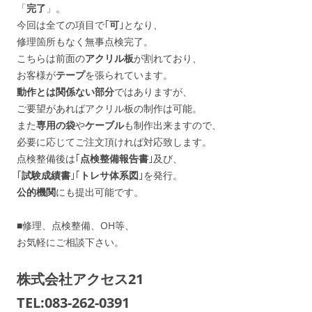
「
完了
」。
今回は全ての項目で｢
可
｣となり、
修理箇所もなく無事点検完了。
こちらは前面の
アクリル板
が割れており、
お客様が
テープ
を張られています。
動作とは関係ない部分
ではありますが、
ご要望があればアクリル板の制作は可能。
また
専用の袋
や
ケーブル
も制作出来ますので、
必要に応じてご注文頂ければ対応致します。
点検整備後は｢
点検整備報告書
｣及び、
｢
試験成績書
｣｢
トレサ体系図
｣を発行。
公的機関
にも提出可能です。
■修理、点検整備、OH等、
お気軽にご相談下さい。
株式会社アクセス21
TEL:083-262-0391