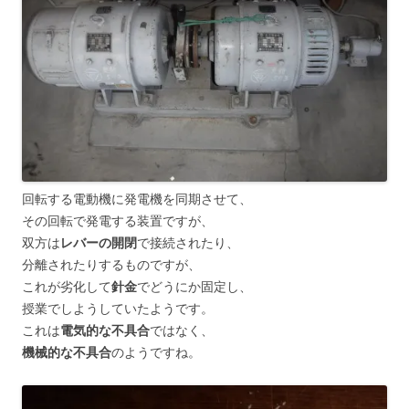
回転する電動機に発電機を同期させて、
その回転で発電する装置ですが、
双方は
レバーの開閉
で接続されたり、
分離されたりするものですが、
これが劣化して
針金
でどうにか固定し、
授業でしようしていたようです。
これは
電気的な不具合
ではなく、
機械的な不具合
のようですね。