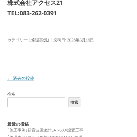
株式会社アクセス21
TEL:083-262-0391
カテゴリー:
｢修理事例｣
| 投稿日:
2026年3月16日
|
投
←
過去の投稿
稿
検索
ナ
検索
ビ
ゲ
ー
最近の投稿
シ
｢施工事例｣超音波風速計SAT-600/設置工事