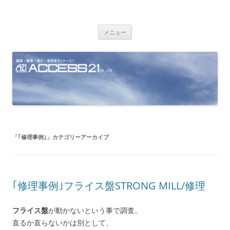
コ
ン
株式会社アクセス21
テ
ン
ツ
メニュー
へ
ス
キ
ッ
プ
「
｢修理事例｣
」カテゴリーアーカイブ
｢修理事例｣フライス盤STRONG MILL/修理
フライス盤
が動かないという事で調査。
直るか直らないかは別として、