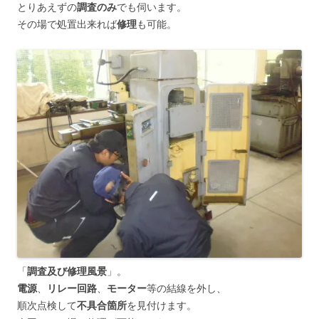
とりあえずの
調査のみ
でも伺います。
その場で処置出来れば
修理
も可能。
「
調査及び修理風景
」。
電源
、
リレー回路
、
モーター
等の結線を外し、
順次点検して
不具合箇所
を見付けます。