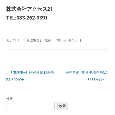
株式会社アクセス21
TEL:083-262-0391
カテゴリー:
｢修理事例｣
| 投稿日:
2026年3月16日
|
投
←
｢修理事例｣精密音響測深機
｢修理事例｣超音波洗浄機CA-
稿
PS-600/OH
4315S/修理
→
ナ
ビ
検索
ゲ
検索
ー