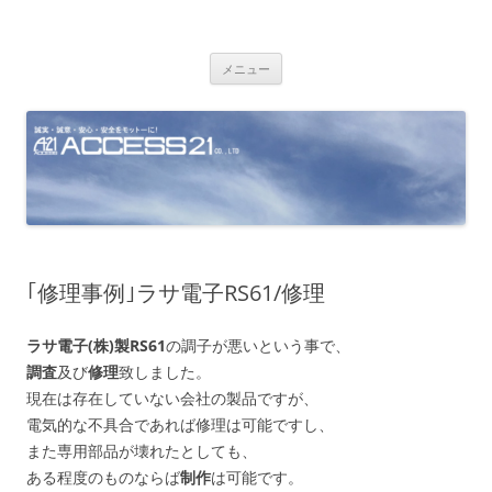
コ
ン
株式会社アクセス21
テ
ン
ツ
メニュー
へ
ス
キ
ッ
プ
｢修理事例｣ラサ電子RS61/修理
ラサ電子(株)製RS61
の調子が悪いという事で、
調査
及び
修理
致しました。
現在は存在していない会社の製品ですが、
電気的な不具合であれば修理は可能ですし、
また専用部品が壊れたとしても、
ある程度のものならば
制作
は可能です。