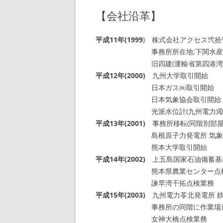
【会社沿革】
平成11年(1999
) 株式会社アクセス弐拾
事務所所在地:下関水産会館3F(
旧四建(運輸省第四港湾建設
平成12年(2000)
九州大学取引開始
日本ガス㈱取引開始
日本気象協会取引開始
光派水位計(九州電力)取
平成13年(2001)
事務所移転(同階別部屋(62
島根原子力発電所 気象観測
熊本大学取引開始
平成14年(2002)
上五島国家石油備蓄基地
熊本県農業センター点検
諫早湾干拓点検業務
平成15年(2003)
九州電力苓北発電所 
事務所の同階に作業場造設(46
女神大橋点検業務