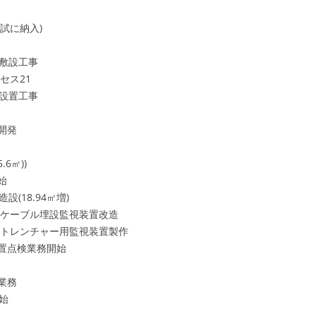
に納入)
敷設工事
ス21
設置工事
開発
6㎡))
始
(18.94㎡増)
ブル埋設監視装置改造
監視装置製作
検業務開始
業務
始