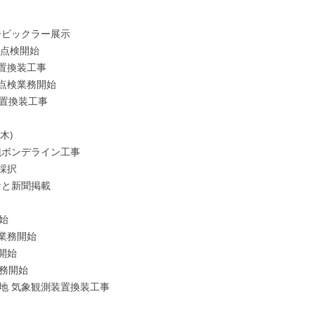
ービックラー展示
検開始
換装工事
業務開始
置換装工事
)
鈍ボンデライン工事
採択
なと新聞掲載
始
務開始
開始
務開始
 気象観測装置換装工事