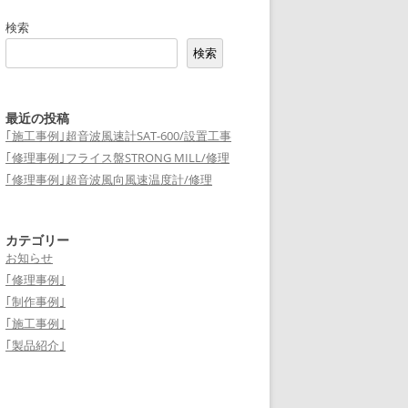
検索
検索
最近の投稿
｢施工事例｣超音波風速計SAT-600/設置工事
｢修理事例｣フライス盤STRONG MILL/修理
｢修理事例｣超音波風向風速温度計/修理
カテゴリー
お知らせ
｢修理事例｣
｢制作事例｣
｢施工事例｣
｢製品紹介｣