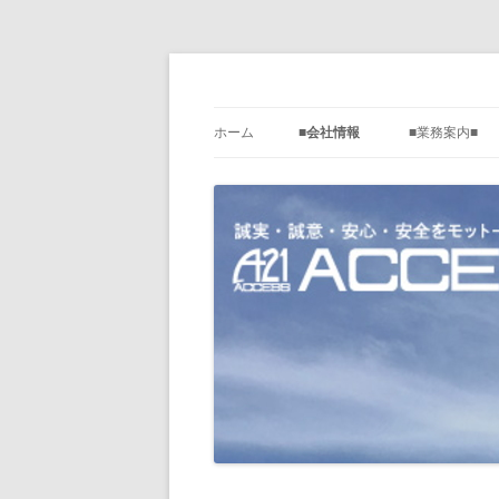
コ
ン
テ
株式会社アクセス21
ン
ツ
ホーム
■会社情報
■業務案内■
へ
ス
キ
【会社概要】
【計測機器サ
ッ
プ
【会社沿革】
【超音波洗浄
【機器修理】
【その他の業