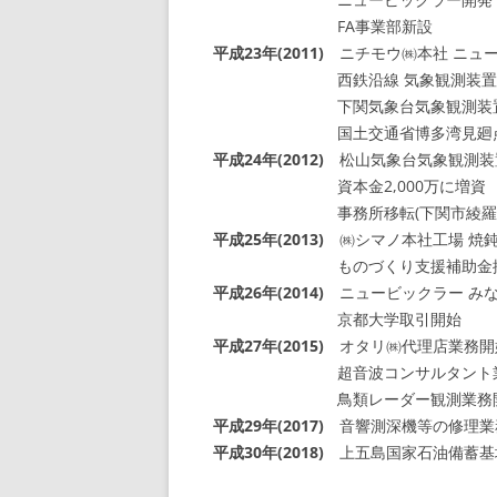
FA事業部新設
平成23年(2011)
ニチモウ㈱本社 ニュ
西鉄沿線 気象観測装置点
下関気象台気象観測装置
国土交通省博多湾見廻点検
平成24年(2012)
松山気象台気象観測装
資本金2,000万に増資
事務所移転(下関市綾羅木
平成25年(2013)
㈱シマノ本社工場 焼
ものづくり支援補助金
平成26年(2014)
ニュービックラー み
京都大学取引開始
平成27年(2015)
オタリ㈱代理店業務開
超音波コンサルタント業
鳥類レーダー観測業務
平成29年(2017)
音響測深機等の修理業
平成30年(2018)
上五島国家石油備蓄基地