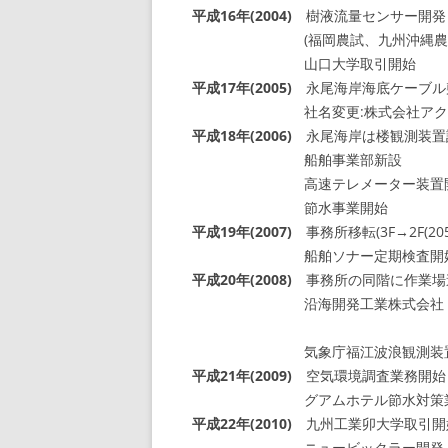
平成16年(2004)
樹液流量センサー開発
(福岡農試、九州沖縄農試
山口大学取引開始
平成17年(2005)
永尾海岸海底ケーブル
社名変更:株式会社アクセ
平成18年(2006)
永尾海岸は楼観測装置
船舶事業部新設
高速テレメーター装置
節水事業開始
平成19年(2007)
事務所移転(3F→2F(205.
船舶ソナー定期検査開
平成20年(2008)
事務所の同階に作業場造設
沿海開発工業株式会社 ケー
トレンチャー用
気象庁福江波浪観測装置点
平成21年(2009)
空気環境調査業務開始
グアムホテル節水対策
平成22年(2010)
九州工業卯大学取引開
ニュービックラー開発