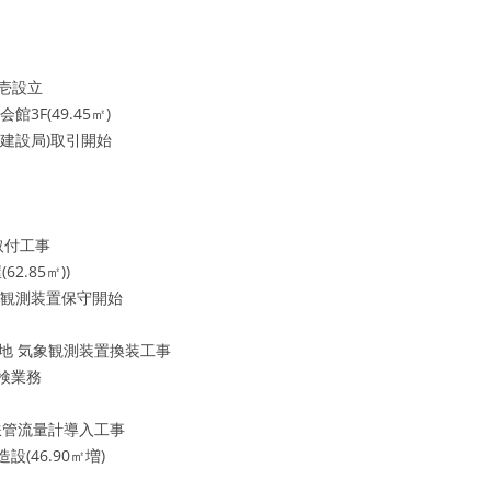
壱設立
49.45㎡)
局)取引開始
付工事
.85㎡))
装置保守開始
 気象観測装置換装工事
業務
鉄管流量計導入工事
.90㎡増)